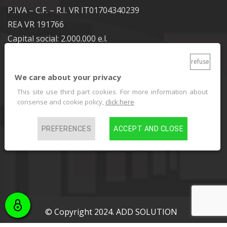
P.IVA – C.F. – R.I. VR IT01704340239
REA VR 191766
Capital social: 2.000.000 e.l.
refuse
Contacts
We care about your privacy
This site use third part cookies. For more information about
consense and cookie policy,
click here
+390458778602
info@metalpress.it
PREFERENCES
ACCEPT AND CLOSE
© Copyright 2024. ADD SOLUTION
agenzia web verona