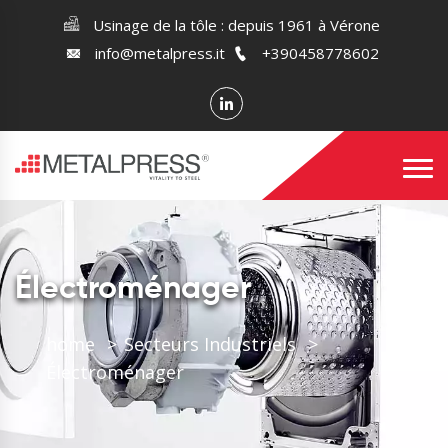
Usinage de la tôle : depuis 1961 à Vérone
info@metalpress.it
+390458778602
Électroménager
home
Secteurs Industriels
Électroménager